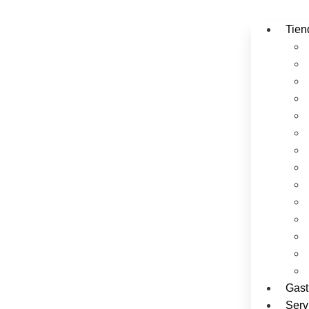
Tien
Gast
Serv