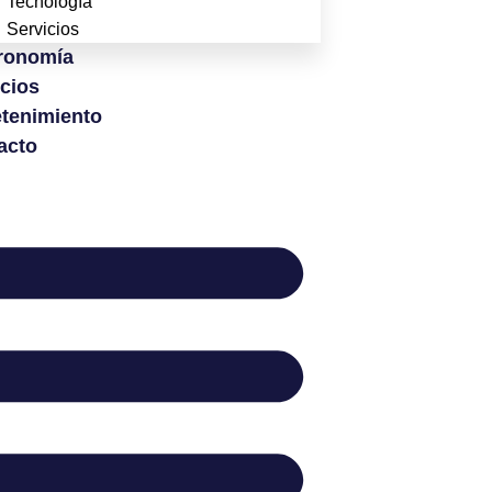
Tecnología
Servicios
ronomía
icios
etenimiento
acto