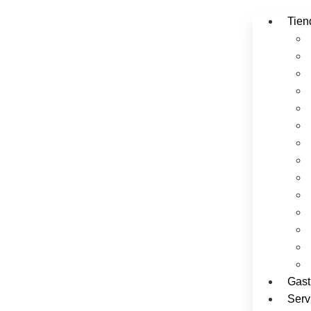
Tien
Gast
Serv