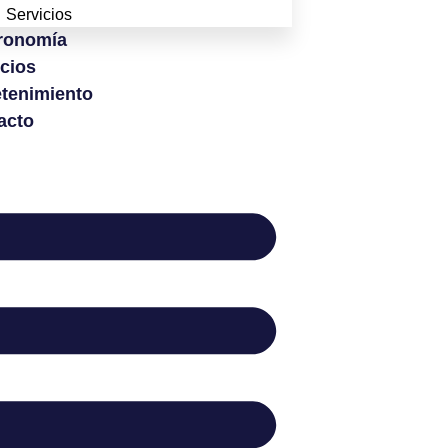
Servicios
ronomía
icios
etenimiento
acto