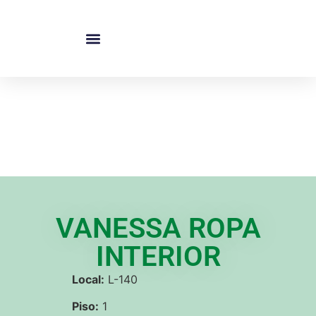
NUESTRAS TIENDAS
VANESSA ROPA
INTERIOR
Local:
L-140
Piso:
1